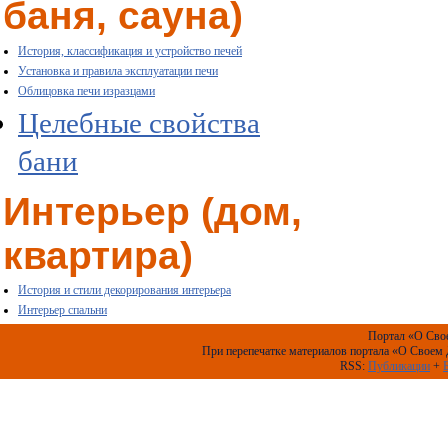
баня, сауна)
История, классификация и устройство печей
Установка и правила эксплуатации печи
Облицовка печи изразцами
Целебные свойства
бани
Интерьер (дом,
квартира)
История и стили декорирования интерьера
Интерьер спальни
Портал «О Сво
При перепечатке материалов портала «О Своем 
RSS:
Публикации
+