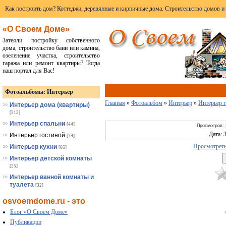
Как построить дом? Коттеджи, деревянные и кирпичные дома. Строительство домов и
«О Своем Доме»
Затеяли постройку собственного
дома, строительство бани или камина,
озеленение участка, строительство
гаража или ремонт квартиры? Тогда
наш портал для Вас!
Фотоальбомы: Интерьер
Главная
»
Фотоальбом
»
Интерьер
»
Интерьер 
Интерьер дома (квартиры)
[213]
Интерьер спальни
[44]
Просмотров: 
Дата: 
Интерьер гостиной
[79]
Просмотреть
Интерьер кухни
[66]
Интерьер детской комнаты
[25]
Интерьер ванной комнаты и
туалета
[32]
osvoemdome.ru - это
Блог «О Своем Доме»
Публикации