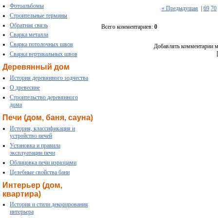
Фотоальбомы
« Предыдущая
|
69
70
Строительные термины
Обратная связь
Всего комментариев:
0
Сварка металла
Сварка потолочных швов
Добавлять комментарии мо
Сварка вертикальных швов
Деревянный дом
История деревянного зодчества
О древесине
Строительство деревянного
дома
Печи (дом, баня, сауна)
История, классификация и
устройство печей
Установка и правила
эксплуатации печи
Облицовка печи изразцами
Целебные свойства бани
Интерьер (дом,
квартира)
История и стили декорирования
интерьера