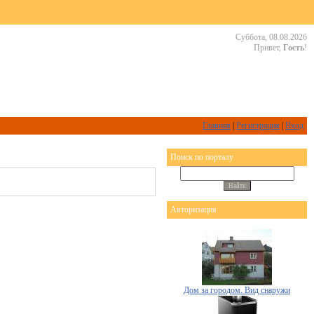
Суббота, 08.08.2026
Привет,
Гость
!
Главная
|
Регистрация
|
Вход
Поиск по порталу
Авторизация
Дом за городом. Вид снаружи