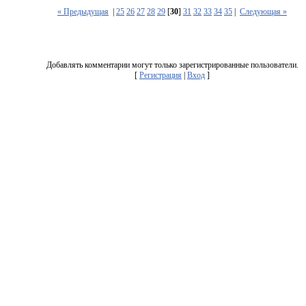
« Предыдущая
|
25
26
27
28
29
[
30
]
31
32
33
34
35
|
Следующая »
Добавлять комментарии могут только зарегистрированные пользователи.
[
Регистрация
|
Вход
]