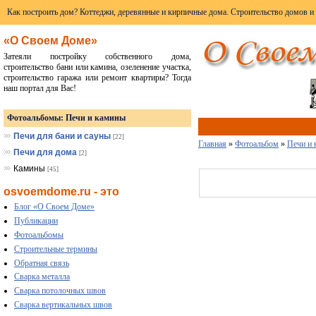
Как построить дом? Коттеджи, деревянные и кирпичные дома. Строительство домов и
«О Своем Доме»
Затеяли постройку собственного дома,
строительство бани или камина, озеленение участка,
строительство гаража или ремонт квартиры? Тогда
наш портал для Вас!
Фотоальбомы: Печи и камины
Печи для бани и сауны
[22]
Главная
»
Фотоальбом
»
Печи и
Печи для дома
[2]
Камины
[45]
osvoemdome.ru - это
Блог «О Своем Доме»
Публикации
Фотоальбомы
Строительные термины
Обратная связь
Сварка металла
Сварка потолочных швов
Сварка вертикальных швов