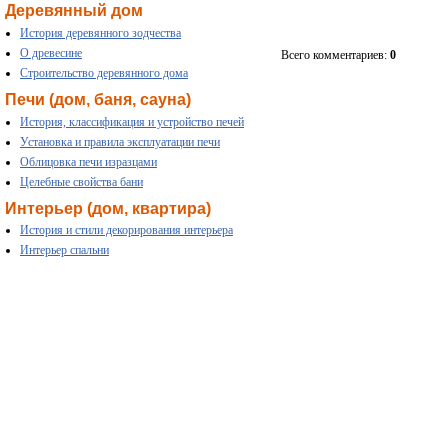
Деревянный дом
История деревянного зодчества
О древесине
Всего комментариев:
0
Строительство деревянного дома
Печи (дом, баня, сауна)
История, классификация и устройство печей
Установка и правила эксплуатации печи
Облицовка печи изразцами
Целебные свойства бани
Интерьер (дом, квартира)
История и стили декорирования интерьера
Интерьер спальни